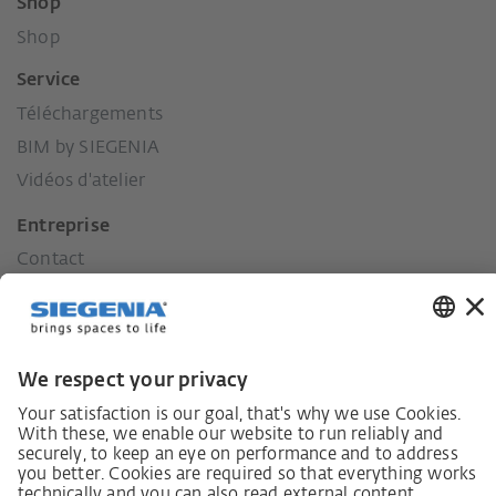
Shop
Shop
Service
Téléchargements
BIM by SIEGENIA
Vidéos d'atelier
Entreprise
Contact
Presse
Historique
Nos valeurs
Responsabilité envers la région.