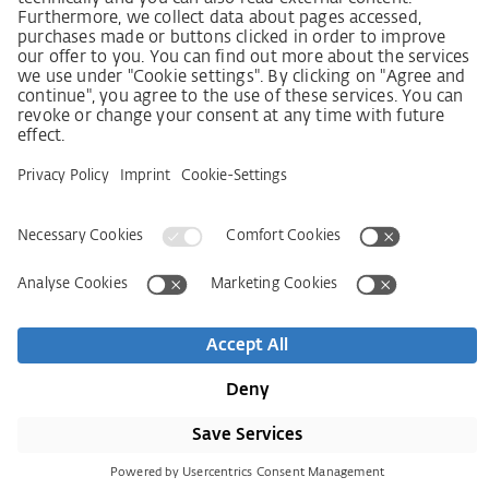
Lieferkettensorgfaltspflichtengesetz
Lieferantenkodex
Grundsatzerklärung Menschenrechtsstrategie
Beschwerdeverfahren
Mentions légales
CGV
Déclaration relative à la protection des données
Informations sur l’accessibilité