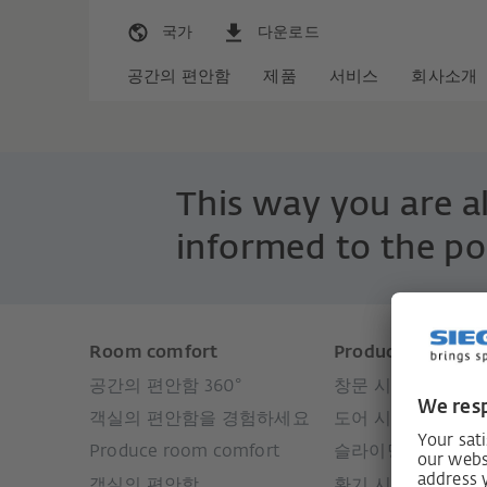
국가
다운로드
공간의 편안함
제품
서비스
회사소개
This way you are 
informed to the po
Room comfort
Products
공간의 편안함 360°
창문 시스템
객실의 편안함을 경험하세요
도어 시스템
Produce room comfort
슬라이딩 도어
객실의 편안함
환기 시스템