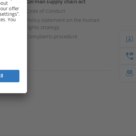
German supply chain act
Code of Conduct
Policy statement on the human
rights strategy
Complaints procedure