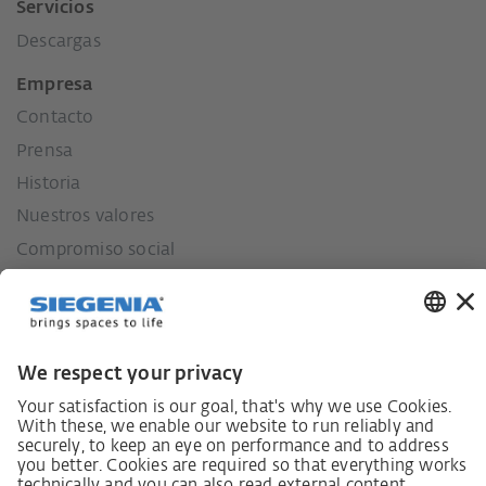
Servicios
Descargas
Empresa
Contacto
Prensa
Historia
Nuestros valores
Compromiso social
Ley sobre el deber de diligencia en la cadena de
suministro