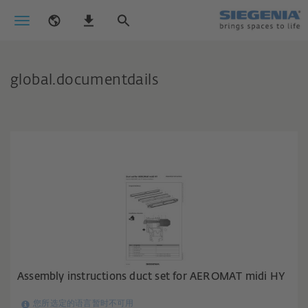
global.documentdails
Assembly instructions duct set for AEROMAT midi HY
您所选定的语言暂时不可用