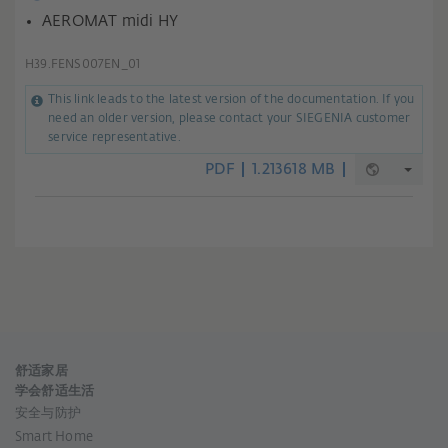
AEROMAT midi HY
H39.FENS007EN_01
This link leads to the latest version of the documentation. If you
need an older version, please contact your SIEGENIA customer
service representative.
PDF
1.213618 MB
舒适家居
学会舒适生活
安全与防护
Smart Home